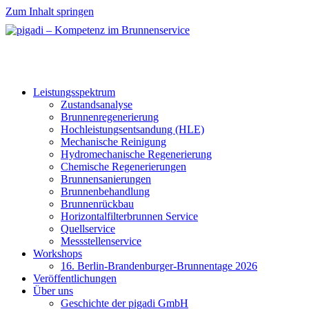
Zum Inhalt springen
Leistungsspektrum
Zustandsanalyse
Brunnenregenerierung
Hochleistungsentsandung (HLE)
Mechanische Reinigung
Hydromechanische Regenerierung
Chemische Regenerierungen
Brunnensanierungen
Brunnenbehandlung
Brunnenrückbau
Horizontalfilterbrunnen Service
Quellservice
Messstellenservice
Workshops
16. Berlin-Brandenburger-Brunnentage 2026
Veröffentlichungen
Über uns
Geschichte der pigadi GmbH